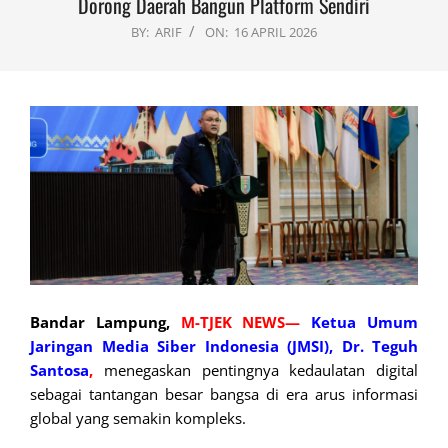
Dorong Daerah Bangun Platform Sendiri
BY:
ARIF
ON:
16 APRIL 2026
Bandar Lampung,
M-TJEK NEWS—
Ketua Umum
Jaringan Media Siber Indonesia (JMSI),
Dr. Teguh
Santosa
,
menegaskan pentingnya kedaulatan digital
sebagai tantangan besar bangsa di era arus informasi
global yang semakin kompleks.