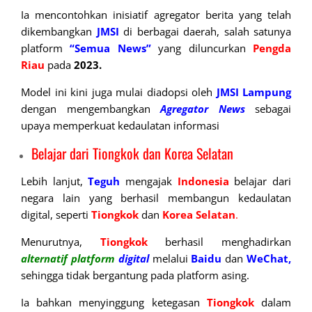
Ia mencontohkan inisiatif agregator berita yang telah
dikembangkan
JMSI
di berbagai daerah, salah satunya
platform
“Semua News”
yang diluncurkan
Pengda
Riau
pada
2023.
Model ini kini juga mulai diadopsi oleh
JMSI Lampung
dengan mengembangkan
Agregator
News
sebagai
upaya memperkuat kedaulatan informasi
Belajar dari Tiongkok dan Korea Selatan
Lebih lanjut,
Teguh
mengajak
Indonesia
belajar dari
negara lain yang berhasil membangun kedaulatan
digital, seperti
Tiongkok
dan
Korea Selatan
.
Menurutnya,
Tiongkok
berhasil menghadirkan
alternatif platform
digital
melalui
Baidu
dan
WeChat,
sehingga tidak bergantung pada platform asing.
Ia bahkan menyinggung ketegasan
Tiongkok
dalam