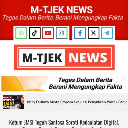
Skip
to
content
M-
TJEK
NEWS
Primary
Nelly Farlinza Minta Propam Evaluasi Penyidikan Polsek Panj
Navigation
Menu
Ketum JMSI Teguh Santosa Soroti Kedaulatan Digital,