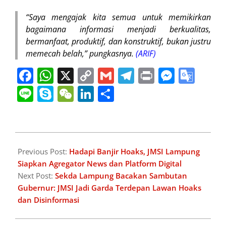
“Saya mengajak kita semua untuk memikirkan
bagaimana informasi menjadi berkualitas,
bermanfaat, produktif, dan konstruktif, bukan justru
memecah belah,” pungkasnya.
(ARIF)
Facebook
WhatsApp
X
Copy
Gmail
Telegram
Print
Messe
Goo
Link
Tran
Line
Skype
WeChat
LinkedIn
Share
2026-
04-
Previous Post:
Hadapi Banjir Hoaks, JMSI Lampung
16
Siapkan Agregator News dan Platform Digital
Next Post:
Sekda Lampung Bacakan Sambutan
Gubernur: JMSI Jadi Garda Terdepan Lawan Hoaks
dan Disinformasi