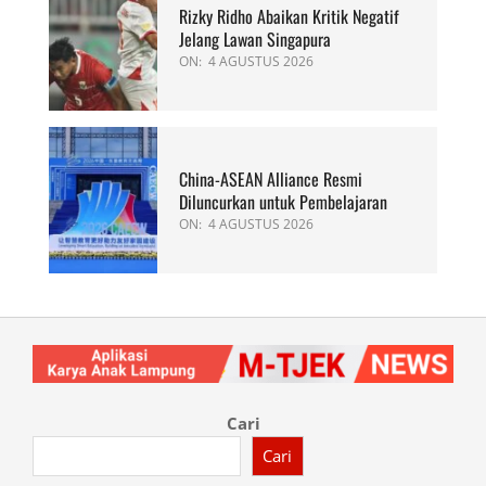
Rizky Ridho Abaikan Kritik Negatif
Jelang Lawan Singapura
ON:
4 AGUSTUS 2026
China-ASEAN Alliance Resmi
Diluncurkan untuk Pembelajaran
ON:
4 AGUSTUS 2026
Cari
Cari