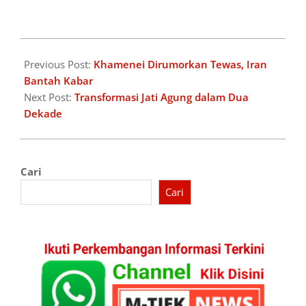
2026-
02-
Previous Post:
Khamenei Dirumorkan Tewas, Iran
28
Bantah Kabar
Next Post:
Transformasi Jati Agung dalam Dua
Dekade
Cari
Cari