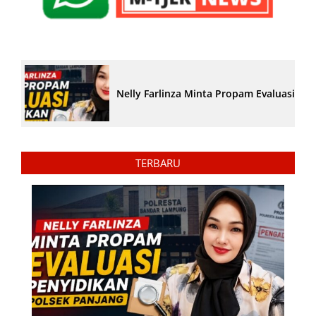
Nelly Farlinza Minta Propam Evaluasi Pe
TERBARU