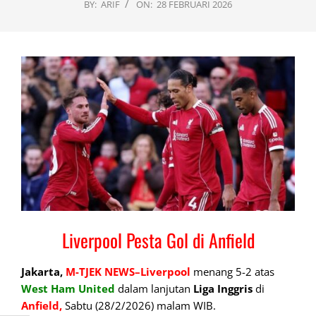
BY:
ARIF
ON:
28 FEBRUARI 2026
Liverpool Pesta Gol di Anfield
Jakarta,
M-TJEK
NEWS–
Liverpool
menang 5-2 atas
West Ham United
dalam lanjutan
Liga Inggris
di
Anfield,
Sabtu (28/2/2026) malam WIB.