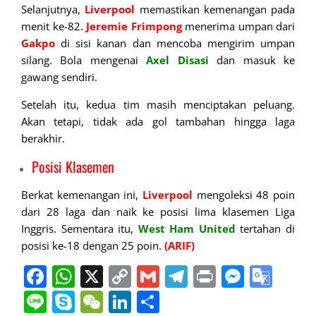
Selanjutnya,
Liverpool
memastikan kemenangan pada
menit ke-82.
Jeremie Frimpong
menerima umpan dari
Gakpo
di sisi kanan dan mencoba mengirim umpan
silang. Bola mengenai
Axel Disasi
dan masuk ke
gawang sendiri.
Setelah itu, kedua tim masih menciptakan peluang.
Akan tetapi, tidak ada gol tambahan hingga laga
berakhir.
Posisi Klasemen
Berkat kemenangan ini,
Liverpool
mengoleksi 48 poin
dari 28 laga dan naik ke posisi lima klasemen Liga
Inggris. Sementara itu,
West Ham United
tertahan di
posisi ke-18 dengan 25 poin.
(ARIF)
Facebook
WhatsApp
X
Copy
Gmail
Telegram
Print
Messe
Goo
Link
Tran
Line
Skype
WeChat
LinkedIn
Share