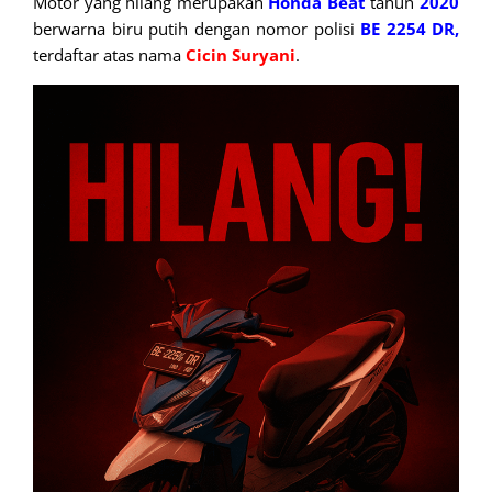
Motor yang hilang merupakan
Honda Beat
tahun
2020
berwarna biru putih dengan nomor polisi
BE 2254 DR,
terdaftar atas nama
Cicin Suryani
.