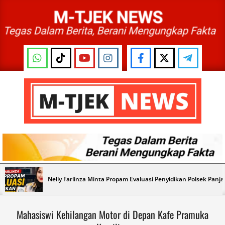
Skip
to
content
M-
TJEK
NEWS
Primary
Nelly Farlinza Minta Propam Evaluasi Penyidikan Polsek Panj
Navigation
Menu
Mahasiswi Kehilangan Motor di Depan Kafe Pramuka