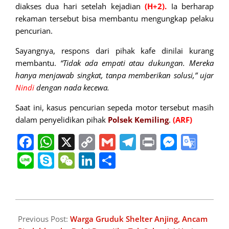
diakses dua hari setelah kejadian
(H+2).
Ia berharap
rekaman tersebut bisa membantu mengungkap pelaku
pencurian.
Sayangnya, respons dari pihak kafe dinilai kurang
membantu.
“Tidak ada empati atau dukungan. Mereka
hanya menjawab singkat, tanpa memberikan solusi,” ujar
Nindi
dengan nada kecewa.
Saat ini, kasus pencurian sepeda motor tersebut masih
dalam penyelidikan pihak
Polsek Kemiling
.
(ARF)
Facebook
WhatsApp
X
Copy
Gmail
Telegram
Print
Messe
Goo
Link
Tran
Line
Skype
WeChat
LinkedIn
Share
2025-
06-
Previous Post:
Warga Gruduk Shelter Anjing, Ancam