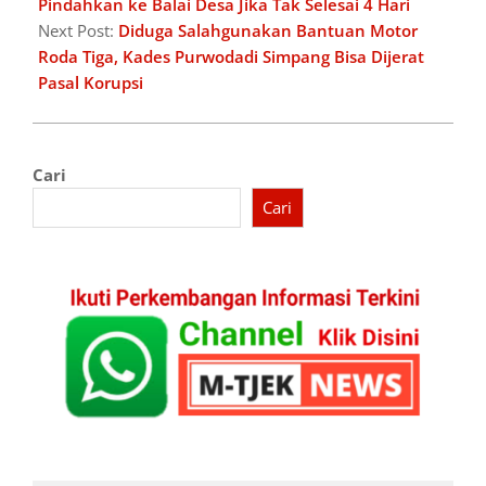
04
Pindahkan ke Balai Desa Jika Tak Selesai 4 Hari
Next Post:
Diduga Salahgunakan Bantuan Motor
Roda Tiga, Kades Purwodadi Simpang Bisa Dijerat
Pasal Korupsi
Cari
Cari