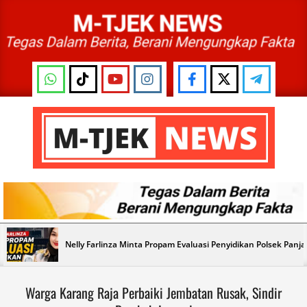
Skip
to
content
M-
TJEK
NEWS
Primary
Nelly Farlinza Minta Propam Evaluasi Penyidikan Polsek Panj
Navigation
Menu
Warga Karang Raja Perbaiki Jembatan Rusak, Sindir