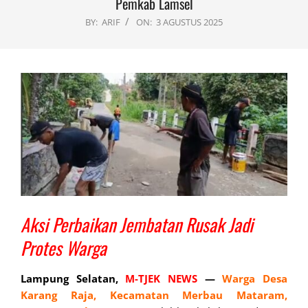
Pemkab Lamsel
BY:
ARIF
ON:
3 AGUSTUS 2025
Aksi Perbaikan Jembatan Rusak Jadi
Protes Warga
Lampung Selatan,
M-TJEK NEWS
—
Warga Desa
Karang Raja, Kecamatan Merbau Mataram,