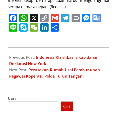
mereka tetap berharap tidak harus mengulangi hal
serupa di masa depan. (Redaksi)
Facebook
WhatsApp
X
Copy
Gmail
Telegram
Print
Messe
Goo
Link
Tran
Line
Skype
WeChat
LinkedIn
Share
2025-
08-
Previous Post:
Indonesia Klarifikasi Sikap dalam
03
Deklarasi New York
Next Post:
Perusakan Rumah Usai Pembunuhan
Pegawai Koperasi, Polda Turun Tangan
Cari
Cari