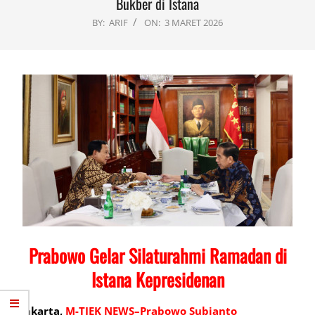
Bukber di Istana
BY:
ARIF
ON:
3 MARET 2026
Prabowo Gelar Silaturahmi Ramadan di
Istana Kepresidenan
Jakarta,
M-TJEK NEWS–Prabowo Subianto