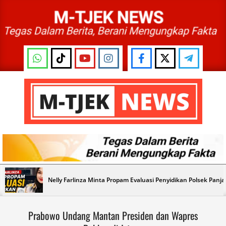
Skip
to
content
M-
TJEK
NEWS
Primary
Nelly Farlinza Minta Propam Evaluasi Penyidikan Polsek Panj
Navigation
Menu
Prabowo Undang Mantan Presiden dan Wapres