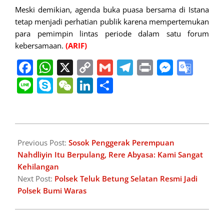
Meski demikian, agenda buka puasa bersama di Istana
tetap menjadi perhatian publik karena mempertemukan
para pemimpin lintas periode dalam satu forum
kebersamaan.
(ARIF)
Facebook
WhatsApp
X
Copy
Gmail
Telegram
Print
Messe
Goo
Link
Tran
Line
Skype
WeChat
LinkedIn
Share
2026-
03-
Previous Post:
Sosok Penggerak Perempuan
03
Nahdliyin Itu Berpulang, Rere Abyasa: Kami Sangat
Kehilangan
Next Post:
Polsek Teluk Betung Selatan Resmi Jadi
Polsek Bumi Waras