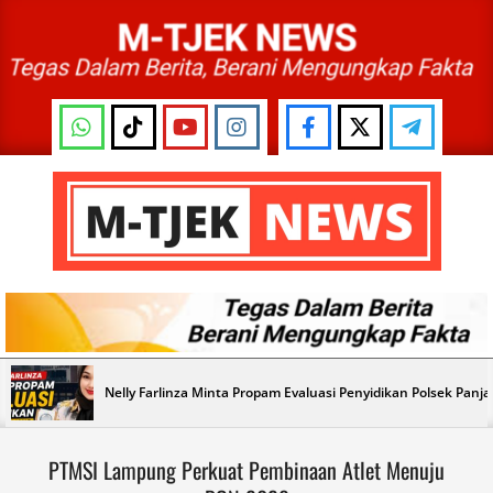
Skip
to
content
M-
TJEK
NEWS
Primary
Nelly Farlinza Minta Propam Evaluasi Penyidikan Polsek Panj
Navigation
Menu
PTMSI Lampung Perkuat Pembinaan Atlet Menuju