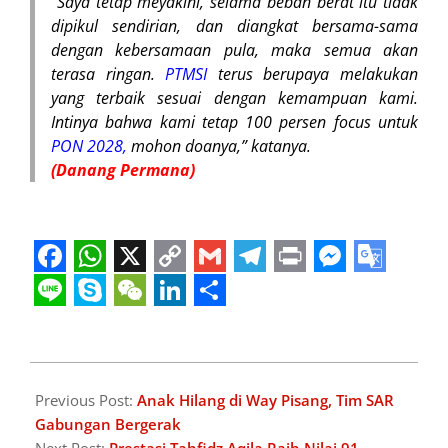
“Saya tetap meyakini, selama beban berat itu tidak
dipikul sendirian, dan diangkat bersama-sama
dengan kebersamaan pula, maka semua akan
terasa ringan.
PTMSI
terus berupaya melakukan
yang terbaik sesuai dengan kemampuan kami.
Intinya bahwa kami tetap 100 persen focus untuk
PON 2028,
mohon doanya,” katanya.
(Danang Permana)
Facebook
WhatsApp
X
Copy
Gmail
Telegram
Print
Messeng
Googl
Link
Transl
Line
Skype
WeChat
LinkedIn
Share
2026-
06-
Previous Post:
Anak Hilang di Way Pisang, Tim SAR
06
Gabungan Bergerak