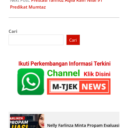
Next Post:
Prestasi Tahfidz Aqila Raih Nilai 91
Predikat Mumtaz
Cari
Cari
Nelly Farlinza Minta Propam Evaluasi Pe