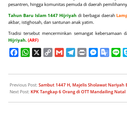
pesantren, hingga komunitas pemuda di daerah pemilihanny
Tahun Baru Islam 1447 Hijriyah
di berbagai daerah
Lamp
akbar, istighosah, dan santunan anak yatim.
Tradisi tersebut mencerminkan semangat kebersamaan 
Hijriyah.
(ARF)
Facebook
WhatsApp
X
Copy
Gmail
Telegram
Print
Messe
Goo
L
Link
Tran
2025-
06-
Previous Post:
Sambut 1447 H, Majelis Sholawat Nariyah
27
Next Post:
KPK Tangkap 6 Orang di OTT Mandailing Natal 