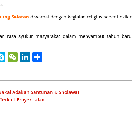
a.
ung Selatan
diwarnai dengan kegiatan religius seperti dzikir
dan rasa syukur masyarakat dalam menyambut tahun baru
nger
gle
ine
Skype
WeChat
LinkedIn
Share
slate
 Bakal Adakan Santunan & Sholawat
Terkait Proyek Jalan