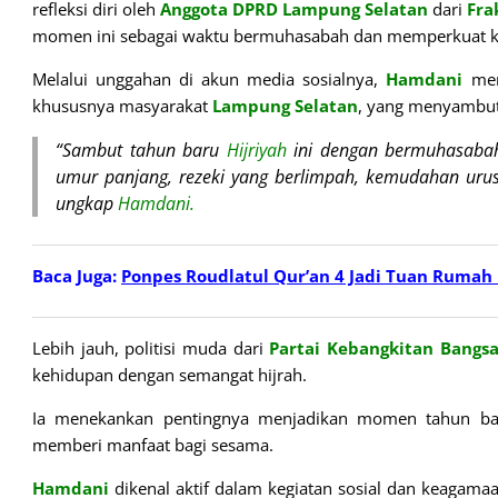
refleksi diri oleh
Anggota DPRD Lampung Selatan
dari
Fra
momen ini sebagai waktu bermuhasabah dan memperkuat k
Melalui unggahan di akun media sosialnya,
Hamdani
men
khususnya masyarakat
Lampung Selatan
, yang menyambut
“Sambut tahun baru
Hijriyah
ini dengan bermuhasabah 
umur panjang, rezeki yang berlimpah, kemudahan urusa
ungkap
Hamdani.
Baca Juga:
Ponpes Roudlatul Qur’an 4 Jadi Tuan Rumah
Lebih jauh, politisi muda dari
Partai
Kebangkitan Bangsa
kehidupan dengan semangat hijrah.
Ia menekankan pentingnya menjadikan momen tahun b
memberi manfaat bagi sesama.
Hamdani
dikenal aktif dalam kegiatan sosial dan keagamaa