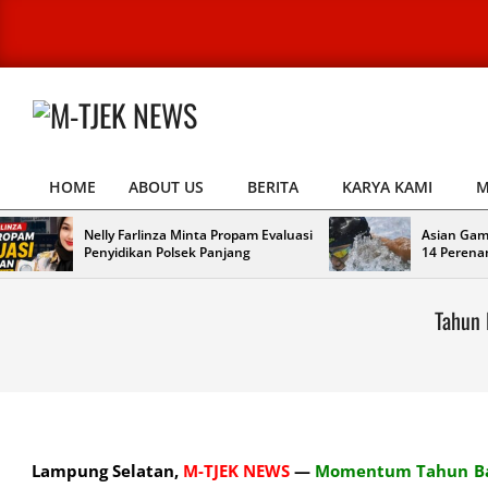
Skip
to
content
M-
TJEK
HOME
ABOUT US
BERITA
KARYA KAMI
M
NEWS
Primary
Navigation
Nelly Farlinza Minta Propam Evaluasi
Asian Gam
Menu
Penyidikan Polsek Panjang
14 Perena
Tahun 
Lampung Selatan,
M-TJEK NEWS
—
Momentum Tahun Bar