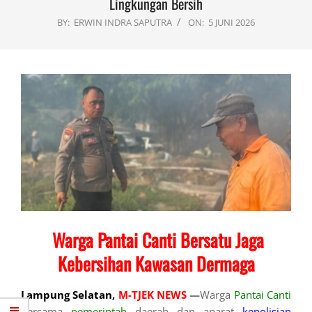
Lingkungan Bersih
BY:
ERWIN INDRA SAPUTRA
ON:
5 JUNI 2026
Warga Pantai Canti Bersatu Jaga
Kebersihan Kawasan Dermaga
Lampung Selatan,
M-TJEK NEWS
—
Warga
Pantai Canti
bersama
pemerintah
daerah dan aparat
kepolisian