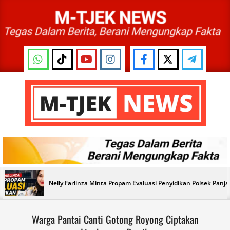
Skip
to
content
M-
TJEK
NEWS
Primary
Nelly Farlinza Minta Propam Evaluasi Penyidikan Polsek Panj
Navigation
Menu
Warga Pantai Canti Gotong Royong Ciptakan