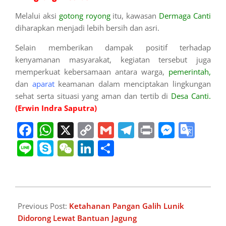
Melalui aksi
gotong royong
itu, kawasan
Dermaga Canti
diharapkan menjadi lebih bersih dan asri.
Selain memberikan dampak positif terhadap
kenyamanan masyarakat, kegiatan tersebut juga
memperkuat kebersamaan antara warga,
pemerintah,
dan
aparat
keamanan dalam menciptakan lingkungan
sehat serta situasi yang aman dan tertib di
Desa Canti.
(Erwin Indra Saputra)
Facebook
WhatsApp
X
Copy
Gmail
Telegram
Print
Messe
Goo
Link
Tran
Line
Skype
WeChat
LinkedIn
Share
2026-
06-
Previous Post:
Ketahanan Pangan Galih Lunik
05
Didorong Lewat Bantuan Jagung