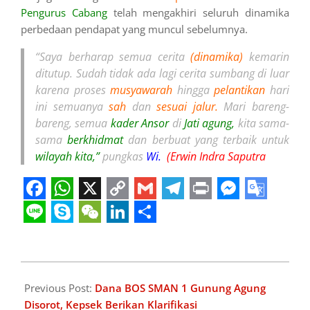
Pengurus Cabang
telah mengakhiri seluruh dinamika
perbedaan pendapat yang muncul sebelumnya.
“Saya berharap semua cerita
(dinamika)
kemarin
ditutup. Sudah tidak ada lagi cerita sumbang di luar
karena proses
musyawarah
hingga
pelantikan
hari
ini semuanya
sah
dan
sesuai jalur.
Mari bareng-
bareng, semua
kader Ansor
di
Jati agung,
kita sama-
sama
berkhidmat
dan berbuat yang terbaik untuk
wilayah kita,”
pungkas
Wi.
(Erwin Indra Saputra
Facebook
WhatsApp
X
Copy
Gmail
Telegram
Print
Messeng
Googl
Link
Transl
Line
Skype
WeChat
LinkedIn
Share
2026-
06-
Previous Post:
Dana BOS SMAN 1 Gunung Agung
22
Disorot, Kepsek Berikan Klarifikasi