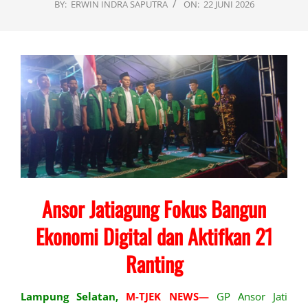
BY:
ERWIN INDRA SAPUTRA
ON:
22 JUNI 2026
Ansor Jatiagung Fokus Bangun
Ekonomi Digital dan Aktifkan 21
Ranting
Lampung Selatan,
M-TJEK NEWS—
GP Ansor Jati