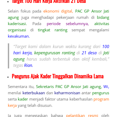
Target 100 Hari Kerja Aktifkan 21 Desa
Selain fokus pada
ekonomi digital,
PAC GP Ansor Jati
agung
juga menghadapi pekerjaan rumah di
bidang
kaderisasi.
Pada
periode sebelumnya,
aktivitas
organisasi
di
tingkat ranting
sempat mengalami
kevakuman.
“Target kami dalam kurun waktu kurang dari
100
hari kerja,
kepengurusan ranting
di
21 desa
di
Jati
agung
harus sudah terbentuk dan aktif kembali,”
tegas
Rian.
Pengurus Ajak Kader Tinggalkan Dinamika Lama
Sementara itu,
Sekretaris PAC GP Ansor Jati agung,
Wi,
menilai
keterbukaan
dan
keharmonisan
antar
pengurus
serta
kader
menjadi faktor utama keberhasilan
program
kerja
yang telah disusun.
Ia juga menegaskan bahwa
pelantikan resmi
oleh