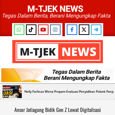
Skip
to
content
M-
TJEK
NEWS
Primary
Nelly Farlinza Minta Propam Evaluasi Penyidikan Polsek Panj
Navigation
Menu
Ansor Jatiagung Bidik Gen Z Lewat Digitalisasi