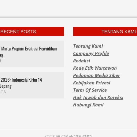
RECENT POSTS
TENTANG KAMI
Tentang Kami
za Minta Propam Evaluasi Penyidikan
Company Profile
ng
Redaksi
H
Kode Etik Wartawan
Pedoman Media Siber
2026: Indonesia Kirim 14
Kebijakan Privasi
 Jepang
Term Of Service
AGA
Hak Jawab dan Koreksi
Hubungi Kami
Copyright 2026 M-TJEK NEWS