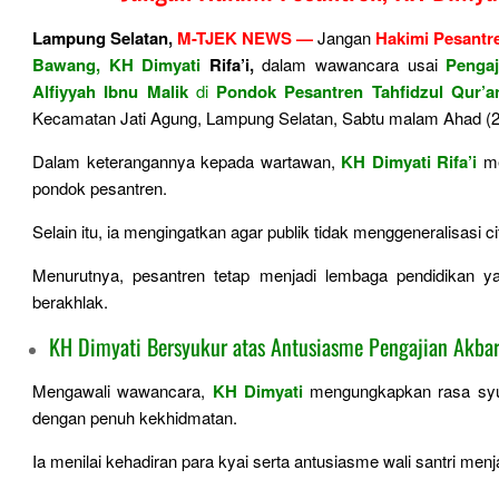
Lampung Selatan,
M-TJEK NEWS —
Jangan
Hakimi Pesantr
Bawang, KH Dimyati
Rifa’i,
dalam wawancara usai
Pengaj
Alfiyyah Ibnu Malik
di
Pondok Pesantren Tahfidzul Qur’a
Kecamatan Jati Agung, Lampung Selatan, Sabtu malam Ahad (2
Dalam keterangannya kepada wartawan,
KH Dimyati Rifa’i
me
pondok pesantren.
Selain itu, ia mengingatkan agar publik tidak menggeneralisasi 
Menurutnya, pesantren tetap menjadi lembaga pendidikan 
berakhlak.
KH Dimyati Bersyukur atas Antusiasme Pengajian Akba
Mengawali wawancara,
KH Dimyati
mengungkapkan rasa syu
dengan penuh kekhidmatan.
Ia menilai kehadiran para kyai serta antusiasme wali santri me