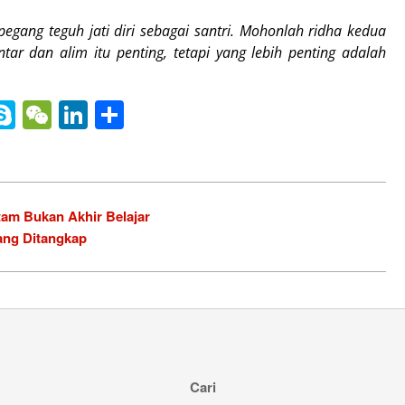
egang teguh jati diri sebagai santri. Mohonlah ridha kedua
ntar dan alim itu penting, tetapi yang lebih penting adalah
nger
gle
ine
Skype
WeChat
LinkedIn
Share
slate
tam Bukan Akhir Belajar
ang Ditangkap
Cari