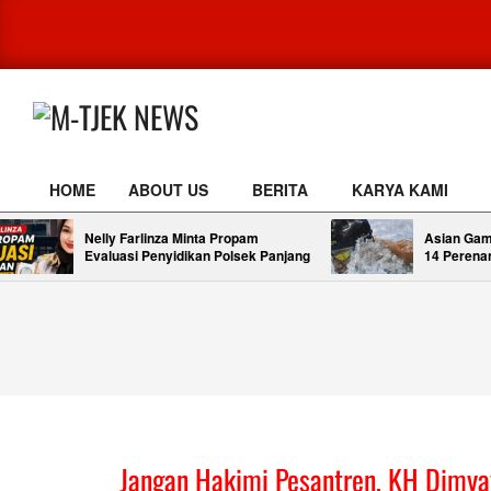
Skip
to
content
M-
TJEK
HOME
ABOUT US
BERITA
KARYA KAMI
NEWS
Primary
Navigation
Nelly Farlinza Minta Propam
Asian Gam
Menu
Evaluasi Penyidikan Polsek Panjang
14 Perena
Jangan Hakimi Pesantren, KH Dimya