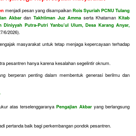
en
menjadi pesan yang disampaikan
Rois
Syuriah PCNU Tulang
ian Akbar
dan
Takhtiman Juz Amma
serta Khataman
Kitab
n Diniyyah Putra-Putri Yanbu’ul Ulum, Desa Karang Anyar,
7/6/2026).
ngajak masyarakat untuk tetap menjaga kepercayaan terhadap
citra pesantren hanya karena kesalahan segelintir oknum.
yang berperan penting dalam membentuk generasi berilmu dan
r
kur atas terselenggaranya
Pengajian Akbar
yang berlangsung
njadi pertanda baik bagi perkembangan pondok pesantren.