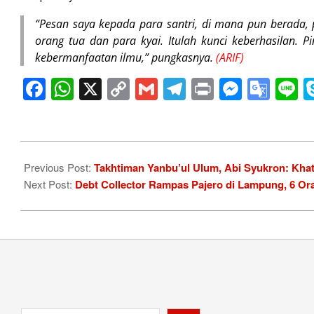
“Pesan saya kepada para santri, di mana pun berada, p
orang tua dan para kyai. Itulah kunci keberhasilan. Pi
kebermanfaatan ilmu,” pungkasnya.
(ARIF)
Facebook
WhatsApp
X
Copy
Gmail
Telegram
Print
Messe
Goo
L
Link
Tran
2026-
06-
Previous Post:
Takhtiman Yanbu’ul Ulum, Abi Syukron: Kha
28
Next Post:
Debt Collector Rampas Pajero di Lampung, 6 Or