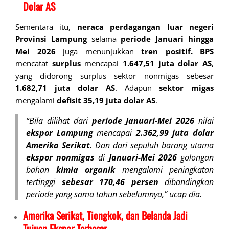
Dolar AS
Sementara itu,
neraca perdagangan luar negeri
Provinsi Lampung
selama
periode Januari hingga
Mei 2026
juga menunjukkan
tren positif. BPS
mencatat
surplus
mencapai
1.647,51 juta dolar AS
,
yang didorong surplus sektor nonmigas sebesar
1.682,71 juta dolar AS
.
Adapun
sektor migas
mengalami
defisit 35,19 juta dolar AS
.
“Bila dilihat dari
periode Januari-Mei 2026
nilai
ekspor Lampung
mencapai
2.362,99
juta dolar
Amerika Serikat
. Dan dari sepuluh barang utama
ekspor nonmigas
di
Januari-Mei 2026
golongan
bahan
kimia organik
mengalami peningkatan
tertinggi
sebesar 170,46 persen
dibandingkan
periode yang sama tahun sebelumnya,” ucap dia.
Amerika Serikat, Tiongkok, dan Belanda Jadi
Tujuan Ekspor Terbesar