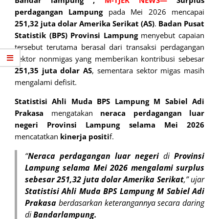
Bandar lampung ,
M-TJEK NEWS—
Surplus
perdagangan Lampung
pada Mei 2026 mencapai
251,32 juta dolar Amerika Serikat (AS)
.
Badan Pusat
Statistik (BPS) Provinsi Lampung
menyebut capaian
tersebut terutama berasal dari transaksi perdagangan
sektor nonmigas yang memberikan kontribusi sebesar
251,35 juta dolar AS
, sementara sektor migas masih
mengalami defisit.
Statistisi Ahli Muda BPS Lampung
M Sabiel Adi
Prakasa
mengatakan
neraca perdagangan
luar
negeri Provinsi Lampung selama Mei 2026
mencatatkan
kinerja positi
f.
“
Neraca perdagangan luar negeri
di
Provinsi
Lampung selama Mei 2026 mengalami surplus
sebesar 251,32 juta dolar Amerika Serikat
,” ujar
Statistisi Ahli Muda BPS Lampung M Sabiel Adi
Prakasa
berdasarkan keterangannya secara daring
di
Bandarlampung.