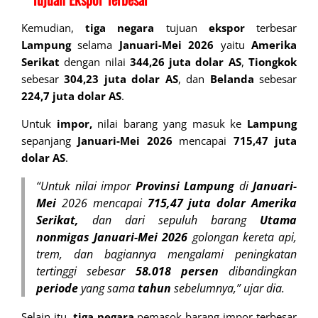
Kemudian,
tiga negara
tujuan
ekspor
terbesar
Lampung
selama
Januari-Mei 2026
yaitu
Amerika
Serikat
dengan nilai
344,26 juta dolar AS
,
Tiongkok
sebesar
304,23 juta dolar AS
, dan
Belanda
sebesar
224,7 juta dolar AS
.
Untuk
impor,
nilai barang yang masuk ke
Lampung
sepanjang
Januari-Mei 2026
mencapai
715,47 juta
dolar AS
.
“Untuk nilai impor
Provinsi Lampung
di
Januari-
Mei
2026 mencapai
715,47 juta dolar Amerika
Serikat,
dan dari sepuluh barang
Utama
nonmigas Januari-Mei 2026
golongan kereta api,
trem, dan bagiannya mengalami peningkatan
tertinggi sebesar
58.018 persen
dibandingkan
periode
yang sama
tahun
sebelumnya,” ujar dia.
Selain itu,
tiga negara
pemasok barang impor terbesar