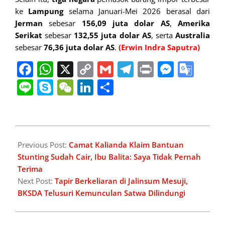
ke
Lampung
selama Januari-Mei 2026 berasal dari
Jerman
sebesar
156,09 juta dolar AS
,
Amerika
Serikat
sebesar
132,55 juta dolar AS
, serta
Australia
sebesar
76,36 juta dolar AS
.
(Erwin Indra Saputra)
Facebook
WhatsApp
X
Copy
Gmail
Telegram
Print
Messe
Goo
Link
Tran
Line
Skype
WeChat
LinkedIn
Share
2026-
07-
Previous Post:
Camat Kalianda Klaim Bantuan
02
Stunting Sudah Cair, Ibu Balita: Saya Tidak Pernah
Terima
Next Post:
Tapir Berkeliaran di Jalinsum Mesuji,
BKSDA Telusuri Kemunculan Satwa Dilindungi