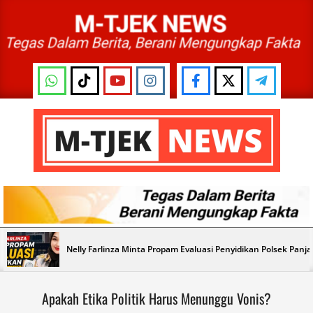
Skip
to
content
M-
TJEK
NEWS
Primary
Nelly Farlinza Minta Propam Evaluasi Penyidikan Polsek Panj
Navigation
Menu
Apakah Etika Politik Harus Menunggu Vonis?