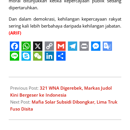
moral ditunjukkan ketika kepercayaan publik sedang
dipertaruhkan.
Dan dalam demokrasi, kehilangan kepercayaan rakyat
sering kali lebih berbahaya daripada kehilangan jabatan.
(ARIF)
Facebook
WhatsApp
X
Copy
Gmail
Telegram
Print
Messeng
Googl
Link
Transl
Line
Skype
WeChat
LinkedIn
Share
2026-
05-
Previous Post:
321 WNA Digerebek, Markas Judol
10
Kini Bergeser ke Indonesia
Next Post:
Mafia Solar Subsidi Dibongkar, Lima Truk
Fuso Disita