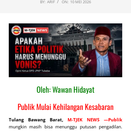
BY:
ARIF
ON:
10 MEI 2026
Oleh: Wawan Hidayat
Publik Mulai Kehilangan Kesabaran
Tulang Bawang Barat,
M-TJEK NEWS
—
Publik
mungkin masih bisa menunggu putusan pengadilan.